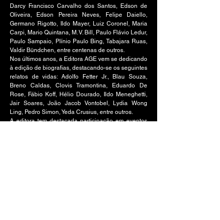
Darcy Francisco Carvalho dos Santos, Edson de
Oliveira, Edson Pereira Neves, Felipe Daiello,
Germano Rigotto, Ildo Mayer, Luiz Coronel, Maria
Carpi, Mario Quintana, M. V. Bill, Paulo Flávio Ledur,
Paulo Sampaio, Plínio Paulo Bing, Tabajara Ruas,
Valdir Bündchen, entre centenas de outros.
Nos últimos anos, a Editora AGE vem se dedicando
à edição de biografias, destacando-se os seguintes
relatos de vidas: Adolfo Fetter Jr., Blau Souza,
Breno Caldas, Clovis Tramontina, Eduardo De
Rose, Fábio Koff, Hélio Dourado, Ildo Meneghetti,
Jair Soares, João Jacob Vontobel, Lydia Wong
Ling, Pedro Simon, Yeda Crusius, entre outros.
A editora tem destacada participação em eventos
no Rio Grande do Sul e no país, com especial
ênfase na Feira do Livro de Porto Alegre e na
Bienais do Livro de São Paulo e Rio de Janeiro.
Tem especial zelo pela qualidade, dedicando o
melhor de seus esforços à correção do texto, à
atualidade dos conteúdos, ao esmero no visual e
ao atendimento diferenciado aos seus autores e
clientes em geral.