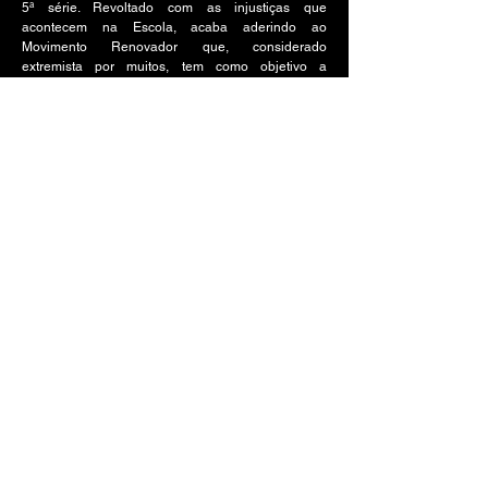
5ª série. Revoltado com as injustiças que
acontecem na Escola, acaba aderindo ao
Movimento Renovador que, considerado
extremista por muitos, tem como objetivo a
“Renovação da Escola” com a extinção do sistema
de grupos e o consequente fim das injustiças e da
desigualdade entre os alunos. Mesmo que o maior
manifesto do movimento, em novembro de 2006,
tenha causado o maior número de expulsões de
todos os tempos, Ernesto se manteve adepto, até
se tornar um de seus principais líderes.
A Jornada de Leônidas
© 2023 - 2026