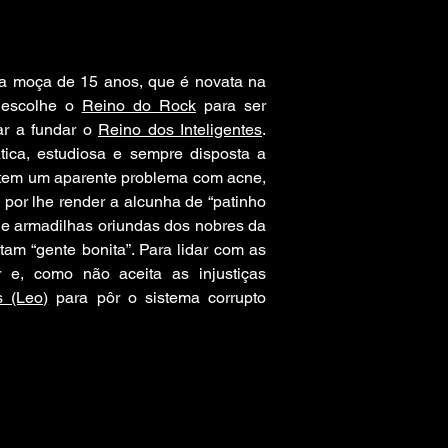
a moça de 15 anos, que é novata na
 escolhe o
Reino do Rock
para ser
ar a fundar o
Reino dos Inteligentes
.
ica, estudiosa e sempre disposta a
 tem um aparente problema com acne,
 por lhe render a alcunha de “patinho
 de armadilhas oriundas dos nobres da
tam “gente bonita”. Para lidar com as
 e, como não aceita as injustiças
s (Leo)
para pôr o sistema corrupto