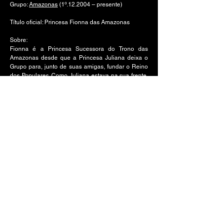
Grupo:
Amazonas
(1º.12.2004 – presente)
Título oficial: Princesa Fionna das Amazonas
Sobre:
Fionna é a Princesa Sucessora do Trono das
Amazonas desde que a Princesa Juliana deixa o
Grupo para, junto de suas amigas, fundar o Reino
dos Populares. Como Juliana estava na sua frente,
ou seja, atrapalhando sua possível ascensão como
Rainha, sempre houve uma rivalidade entre as
duas. Fionna ainda faz questão de demonstrar à
rival o quão feliz fica ao ter o caminho livre para si,
só para irritá-la. Além de ser tão arrogante e
prepotente quanto os outros nobres da Escola
Romanorum, gosta de mandar e de bancar a dona
da razão.
A Jornada de Leônidas
© 2023 - 2026