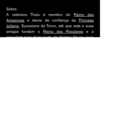
Sobre:
A veterana Thaís é membro do
Reino das
Amazonas
e dama de confiança da
Princesa
Juliana
, Sucessora do Trono, até que esta e suas
amigas fundam o
Reino dos Populares
e a
convidam para fazer parte do décimo Grupo, para
se manter na mesma função para com sua
Princesa. É arrogante, chata, pretenciosa e humilha
os outros plebeus, pois gosta agir como se nobre
fosse. Por ser filha de Dona Selma, uma das
secretárias da Escola Romanorum, muitas vezes
age como se fosse a dona da Escola, mas sempre
há quem a coloque em seu lugar.
A Jornada de Leônidas
© 2023 - 2026